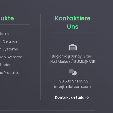
ukte
Kontaktiere
Uns
steme
f Geländer
en Systeme
Bağlarbaşı Sanayi Sitesi,
lkon Systeme
No:1 Merkez / GÜMÜŞHANE
tboden
las Produkte
+90 530 941 95 59
info@milatcam.com
Kontakt details