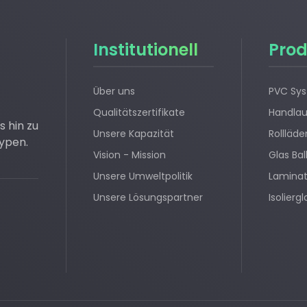
Institutionell
Prod
Über uns
PVC Sy
Qualitätszertifikate
Handlau
 hin zu
Unsere Kapazität
Rollläd
typen.
Vision - Mission
Glas Ba
Unsere Umweltpolitik
Lamina
Unsere Lösungspartner
Isolierg