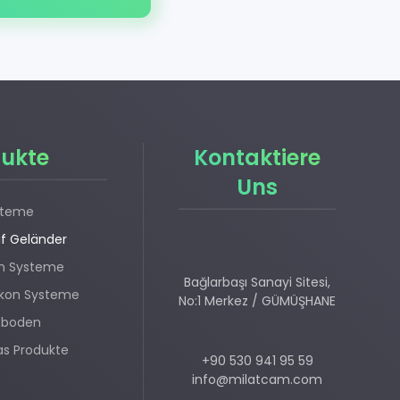
ukte
Kontaktiere
Uns
steme
f Geländer
en Systeme
Bağlarbaşı Sanayi Sitesi,
lkon Systeme
No:1 Merkez / GÜMÜŞHANE
tboden
las Produkte
+90 530 941 95 59
info@milatcam.com