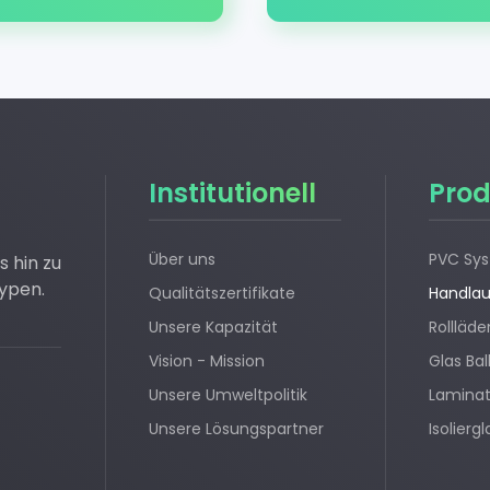
Institutionell
Prod
Über uns
PVC Sy
 hin zu
typen.
Qualitätszertifikate
Handlau
Unsere Kapazität
Rollläd
Vision - Mission
Glas Ba
Unsere Umweltpolitik
Lamina
Unsere Lösungspartner
Isolierg