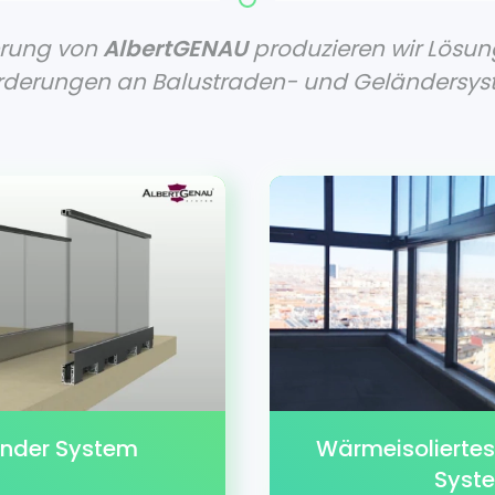
erung von
AlbertGENAU
produzieren wir Lösung
rderungen an Balustraden- und Geländersys
änder System
Wärmeisoliertes
Syst