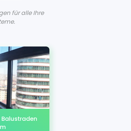
en für alle Ihre
teme.
 Balustraden
em