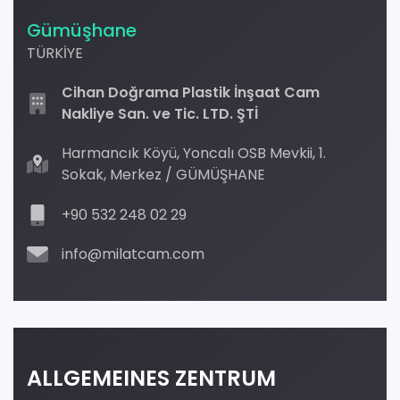
Gümüşhane
TÜRKİYE
Cihan Doğrama Plastik İnşaat Cam
Nakliye San. ve Tic. LTD. ŞTİ
Harmancık Köyü, Yoncalı OSB Mevkii, 1.
Sokak, Merkez / GÜMÜŞHANE
+90 532 248 02 29
info@milatcam.com
ALLGEMEINES ZENTRUM