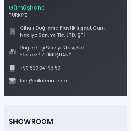
Gümüşhane
TÜRKİYE
Cihan Doğrama Plastik İnşaat Cam
Nakliye San. ve Tic. LTD. ŞTİ
Bağlarbaşı Sanayi Sitesi, No:1,
Merkez / GÜMÜŞHANE
+90 530 941 95 59
info@milatcam.com
SHOWROOM