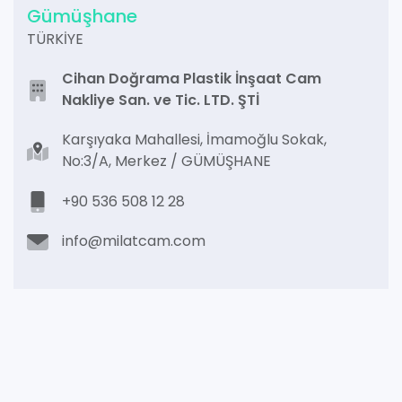
Gümüşhane
TÜRKİYE
Cihan Doğrama Plastik İnşaat Cam
Nakliye San. ve Tic. LTD. ŞTİ
Karşıyaka Mahallesi, İmamoğlu Sokak,
No:3/A, Merkez / GÜMÜŞHANE
+90 536 508 12 28
info@milatcam.com